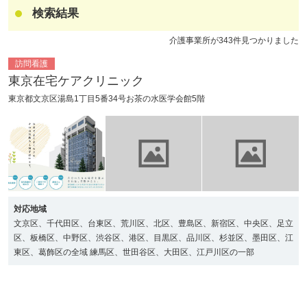
検索結果
リハビリ・介護
病気・感染症
予防
介護事業所が343件見つかりました
訪問看護
東京在宅ケアクリニック
カテゴリー一覧
よくあるご質問
東京都文京区湯島1丁目5番34号お茶の水医学会館5階
タグ一覧
お知らせ
はじめての介護
天気予報
ケアポケとは
利用規約
料金プラン
プライバシーポリシー
脳トレ -頭の体操-
運営会社
介護事業所検索
サイトマップ
対応地域
文京区、千代田区、台東区、荒川区、北区、豊島区、新宿区、中央区、足立
ポケットレシピ
掲載をご希望の方
区、板橋区、中野区、渋谷区、港区、目黒区、品川区、杉並区、墨田区、江
キャンペーン一覧
東区、葛飾区の全域 練馬区、世田谷区、大田区、江戸川区の一部
SNSでケアポケの最新情報を配信中！