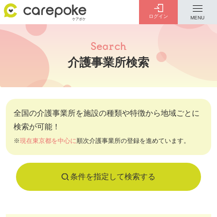
ログイン
MENU
ログイン
会員登録
介護事業所検索
ID・パスワードをお忘れの方は
こちら
カテゴリー
全国の介護事業所を施設の種類や特徴から地域ごとに
全ての記事
検索が可能！
※
現在東京都を中心に
順次介護事業所の登録を進めています。
介護
お金のこと
病院・施設
介護保険制度
条件を指定して検索する