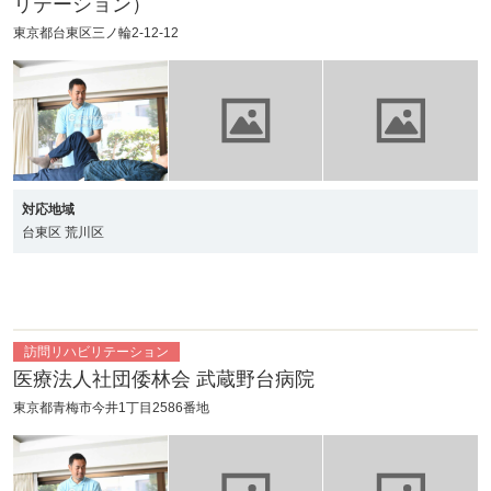
リテーション）
東京都台東区三ノ輪2-12-12
対応地域
台東区 荒川区
訪問リハビリテーション
医療法人社団倭林会 武蔵野台病院
東京都青梅市今井1丁目2586番地