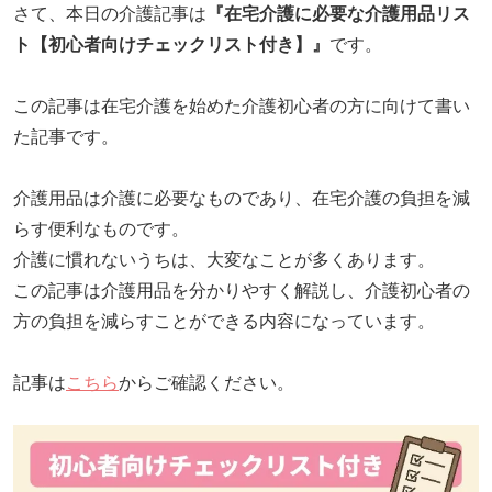
さて、本日の介護記事は
『在宅介護に必要な介護用品リス
リハビリ・介護
病気・感染症
ト【初心者向けチェックリスト付き】』
です。
予防
この記事は在宅介護を始めた介護初心者の方に向けて書い
カテゴリー一覧
よくあるご質問
た記事です。
タグ一覧
お知らせ
はじめての介護
天気予報
介護用品は介護に必要なものであり、在宅介護の負担を減
らす便利なものです。
ケアポケとは
利用規約
介護に慣れないうちは、大変なことが多くあります。
料金プラン
プライバシーポリシー
この記事は介護用品を分かりやすく解説し、介護初心者の
脳トレ -頭の体操-
運営会社
方の負担を減らすことができる内容になっています。
介護事業所検索
サイトマップ
ポケットレシピ
掲載をご希望の方
記事は
こちら
からご確認ください。
キャンペーン一覧
SNSでケアポケの最新情報を配信中！