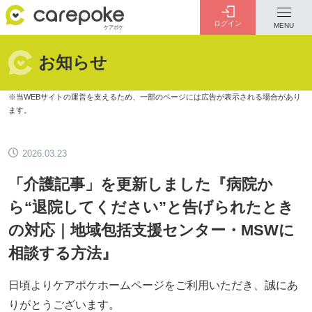
ログイン
MENU
お知らせ
ログイン
会員登録
ID・パスワードをお忘れの方は
こちら
2026.03.23
カテゴリー
全ての記事
「介護記事」を更新しました『病院か
ら“退院してください”と告げられたとき
の対応｜地域包括支援センター・MSWに
相談する方法』
介護
お金のこと
病院・施設
介護保険制度
日頃よりケアポケホームページをご利用いただき、誠にあ
りがとうございます。