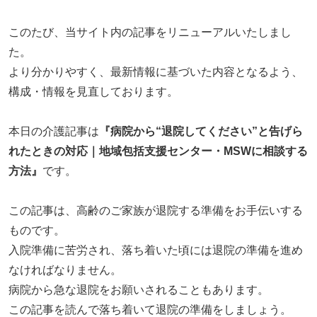
リハビリ・介護
病気・感染症
このたび、当サイト内の記事をリニューアルいたしまし
予防
た。
より分かりやすく、最新情報に基づいた内容となるよう、
カテゴリー一覧
よくあるご質問
構成・情報を見直しております。
タグ一覧
お知らせ
はじめての介護
天気予報
本日の介護記事は
『病院から“退院してください”と告げら
ケアポケとは
利用規約
れたときの対応｜地域包括支援センター・MSWに相談する
料金プラン
プライバシーポリシー
方法』
です。
脳トレ -頭の体操-
運営会社
この記事は、高齢のご家族が退院する準備をお手伝いする
介護事業所検索
サイトマップ
ものです。
ポケットレシピ
掲載をご希望の方
入院準備に苦労され、落ち着いた頃には退院の準備を進め
キャンペーン一覧
なければなりません。
病院から急な退院をお願いされることもあります。
SNSでケアポケの最新情報を配信中！
この記事を読んで落ち着いて退院の準備をしましょう。