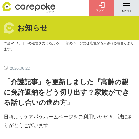
ログイン
MENU
お知らせ
ログイン
会員登録
ID・パスワードをお忘れの方は
こちら
2026.06.22
カテゴリー
全ての記事
「介護記事」を更新しました『高齢の親
に免許返納をどう切り出す？家族ができ
る話し合いの進め方』
介護
お金のこと
病院・施設
介護保険制度
日頃よりケアポケホームページをご利用いただき、誠にあ
りがとうございます。