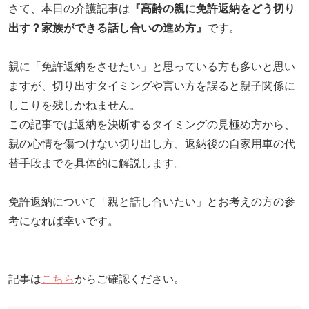
さて、本日の介護記事は
『
高齢の親に免許返納をどう切り
リハビリ・介護
病気・感染症
出す？家族ができる話し合いの進め方
』
です。
予防
親に「免許返納をさせたい」と思っている方も多いと思い
カテゴリー一覧
よくあるご質問
ますが、切り出すタイミングや言い方を誤ると親子関係に
タグ一覧
お知らせ
しこりを残しかねません。
はじめての介護
天気予報
この記事では返納を決断するタイミングの見極め方から、
親の心情を傷つけない切り出し方、返納後の自家用車の代
ケアポケとは
利用規約
替手段までを具体的に解説します。
料金プラン
プライバシーポリシー
脳トレ -頭の体操-
運営会社
免許返納について「親と話し合いたい」とお考えの方の参
介護事業所検索
サイトマップ
考になれば幸いです。
ポケットレシピ
掲載をご希望の方
キャンペーン一覧
記事は
こちら
からご確認ください。
SNSでケアポケの最新情報を配信中！