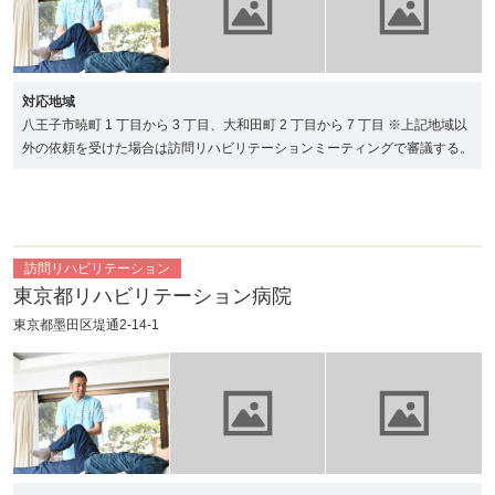
ービス付き高齢
者向け住宅））
対応地域
特定施設入居者
短期入所療養介
特定施設入居者
小規模多機能型
八王子市暁町 1 丁目から 3 丁目、大和田町 2 丁目から 7 丁目 ※上記地域以
外の依頼を受けた場合は訪問リハビリテーションミーティングで審議する。
生活介護（軽費
護(療養病床を
生活介護（有料
居宅介護
老人ホーム）
有する病院等）
老人ホーム（サ
ービス付き高齢
者向け住宅（外
部サービス利用
訪問リハビリテーション
型））)
東京都リハビリテーション病院
東京都墨田区堤通2-14-1
定期巡回・随時
夜間対応型訪問
地域密着型介護
看護小規模多機
対応型訪問介護
介護
老人福祉施設入
能型居宅介護
看護
所者生活介護
（複合型サービ
ス）