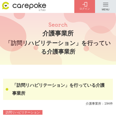
ログイン
MENU
ログイン
会員登録
介護事業所
ID・パスワードをお忘れの方は
こちら
「訪問リハビリテーション」を行ってい
る介護事業所
カテゴリー
全ての記事
「訪問リハビリテーション」を行っている介護
訪問介護
通所リハビリテ
訪問リハビリテ
訪問看護
ーション
ーション
事業所
介護事業所：194件
訪問リハビリテーション
介護老人保健施
短期入所療養介
居宅介護支援
認知症対応型共