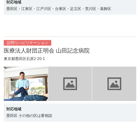
対応地域
墨田区・江東区・江戸川区・台東区・足立区・荒川区・葛飾区
地域密着型特定
地域密着型特定
介護医療院
短期入所療養介
施設入居者生活
施設入居者生活
護（介護医療
介護（軽費老人
介護（有料老人
院）
ホーム）
ホーム）
訪問リハビリテーション
医療法人財団正明会 山田記念病院
カテゴリー一覧
よくあるご質問
東京都墨田区石原2-20-1
タグ一覧
お知らせ
はじめての介護
天気予報
ケアポケとは
利用規約
料金プラン
プライバシーポリシー
脳トレ -頭の体操-
運営会社
対応地域
介護事業所検索
サイトマップ
墨田区 その他の区は要相談
ポケットレシピ
掲載をご希望の方
キャンペーン一覧