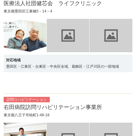
医療法人社団健芯会 ライフクリニック
設
護（介護老人保
同生活介護
健施設）
東京都墨田区江東橋5－14－4
通所介護
短期入所生活介
介護老人福祉施
護
設
認知症対応型通
所介護
対応地域
墨田区・江東区・台東区・中央区全域、葛飾区・江戸川区の一部地域
地域密着型通所
福祉用具貸与
特定施設入居者
特定福祉用具販
介護
生活介護（有料
売
老人ホーム）
訪問リハビリテーション
右田病院訪問リハビリテーション事業所
東京都八王子市暁町1-48-18
訪問入浴介護
特定施設入居者
介護療養型医療
指定療養通所介
生活介護（有料
施設
護
老人ホーム（サ