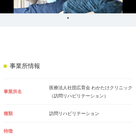
リハビリ・介護
病気・感染症
予防
カテゴリー一覧
よくあるご質問
タグ一覧
お知らせ
はじめての介護
天気予報
ケアポケとは
利用規約
事業所情報
料金プラン
プライバシーポリシー
脳トレ -頭の体操-
運営会社
医療法人社団広育会 わかたけクリニック
介護事業所検索
サイトマップ
事業所名
（訪問リハビリテーション）
ポケットレシピ
掲載をご希望の方
キャンペーン一覧
種類
訪問リハビリテーション
SNSでケアポケの最新情報を配信中！
特徴