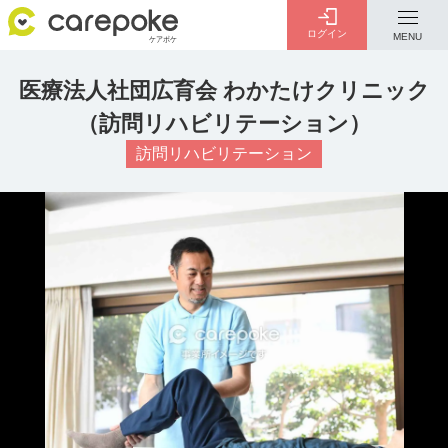
ログイン
MENU
医療法人社団広育会 わかたけクリニック
ログイン
会員登録
（訪問リハビリテーション）
ID・パスワードをお忘れの方は
こちら
訪問リハビリテーション
カテゴリー
全ての記事
介護
お金のこと
病院・施設
介護保険制度