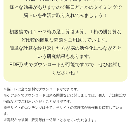
様々な効果がありますので毎日どこかのタイミングで
リハビリ・介護
病気・感染症
予防
脳トレを生活に取り入れてみましょう！
初級編では１〜２桁の足し算引き算、１桁の掛け算な
カテゴリー一覧
よくあるご質問
ど比較的簡単な問題をご用意しています。
タグ一覧
お知らせ
簡単な計算を繰り返した方が脳の活性化につながると
はじめての介護
天気予報
いう研究結果もあります。
ケアポケとは
利用規約
PDF形式でダウンロードが可能ですので、ぜひお試し
料金プラン
プライバシーポリシー
くださいね！
脳トレ -頭の体操-
運営会社
介護事業所検索
サイトマップ
※脳トレは全て無料でダウンロードができます。
※ケアポケでダウンロード出来る問題などに関しましては、個人・介護施設や
ポケットレシピ
掲載をご希望の方
病院などでご利用いただくことが可能です。
キャンペーン一覧
※当サイトのコンテンツは全て、当サイトの管理者が著作権を保有していま
す。
※再配布や複製、販売等は一切禁止とさせていただきます。
SNSでケアポケの最新情報を配信中！