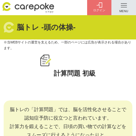
ログイン
MENU
脳トレ -頭の体操-
ログイン
会員登録
ID・パスワードをお忘れの方は
こちら
カテゴリー
全ての記事
計算問題 初級
脳トレの「計算問題」では、脳を活性化させることで
介護
お金のこと
病院・施設
介護保険制度
認知症予防に役立つと言われています。
計算力を鍛えることで、日頃の買い物での計算などを
スムーズに行えるようになったりと、