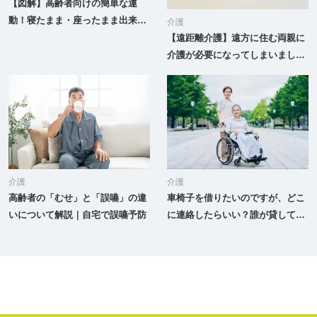
【図解】高齢者向けの簡単な運
動！寝たまま・座ったまま出来る
介護
運動を解説
【遠距離介護】遠方に住む両親に
介護が必要になってしまいまし
た、すぐには引っ越せないのです
がどうしたらいいでしょうか？
介護
介護
高齢者の「むせ」と「誤嚥」の違
車椅子を借りたいのですが、どこ
いについて解説｜自宅で誤嚥予防
に連絡したらいい？誰が貸してく
れるの？