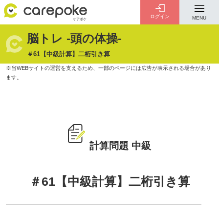
ログイン
MENU
脳トレ -頭の体操-
ログイン
会員登録
＃61【中級計算】二桁引き算
ID・パスワードをお忘れの方は
こちら
カテゴリー
全ての記事
計算問題 中級
介護
お金のこと
病院・施設
介護保険制度
＃61【中級計算】二桁引き算