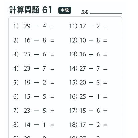
リハビリ・介護
病気・感染症
予防
カテゴリー一覧
よくあるご質問
タグ一覧
お知らせ
はじめての介護
天気予報
ケアポケとは
利用規約
料金プラン
プライバシーポリシー
脳トレ -頭の体操-
運営会社
介護事業所検索
サイトマップ
ポケットレシピ
掲載をご希望の方
キャンペーン一覧
SNSでケアポケの最新情報を配信中！