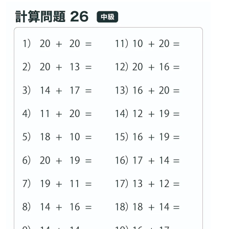
リハビリ・介護
病気・感染症
予防
カテゴリー一覧
よくあるご質問
タグ一覧
お知らせ
はじめての介護
天気予報
ケアポケとは
利用規約
料金プラン
プライバシーポリシー
脳トレ -頭の体操-
運営会社
介護事業所検索
サイトマップ
ポケットレシピ
掲載をご希望の方
キャンペーン一覧
SNSでケアポケの最新情報を配信中！