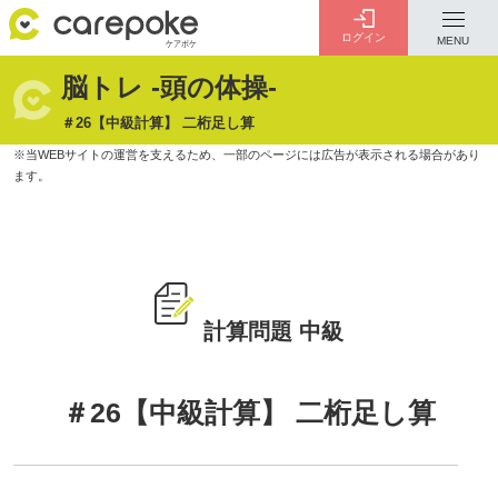
ログイン
MENU
脳トレ -頭の体操-
ログイン
会員登録
＃26【中級計算】 二桁足し算
ID・パスワードをお忘れの方は
こちら
カテゴリー
全ての記事
計算問題 中級
介護
お金のこと
病院・施設
介護保険制度
＃26【中級計算】 二桁足し算