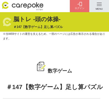
ログイン
MENU
脳トレ -頭の体操-
ログイン
会員登録
＃147【数字ゲーム】足し算パズル
ID・パスワードをお忘れの方は
こちら
カテゴリー
全ての記事
数字ゲーム
＃147【数字ゲーム】足し算パズル
介護
お金のこと
病院・施設
介護保険制度