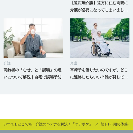
運動を解説
【遠距離介護】遠方に住む両親に
介護が必要になってしまいまし
た、すぐには引っ越せないのです
がどうしたらいいでしょうか？
介護
介護
高齢者の「むせ」と「誤嚥」の違
車椅子を借りたいのですが、どこ
いについて解説｜自宅で誤嚥予防
に連絡したらいい？誰が貸してく
れるの？
いつでもどこでも、介護のハテナを解決！「ケアポケ」
脳トレ -頭の体操-