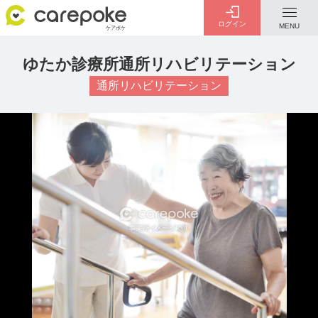
ログイン
MENU
ゆたか診療所通所リハビリテーション
ログイン
会員登録
通所リハビリテーション
ID・パスワードをお忘れの方は
こちら
カテゴリー
全ての記事
介護
お金のこと
病院・施設
介護保険制度