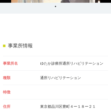
リハビリ・介護
病気・感染症
予防
カテゴリー一覧
よくあるご質問
タグ一覧
お知らせ
はじめての介護
天気予報
事業所情報
ケアポケとは
利用規約
料金プラン
プライバシーポリシー
事業所名
ゆたか診療所通所リハビリテーション
脳トレ -頭の体操-
運営会社
介護事業所検索
サイトマップ
種類
通所リハビリテーション
ポケットレシピ
掲載をご希望の方
キャンペーン一覧
特徴
SNSでケアポケの最新情報を配信中！
住所
東京都品川区豊町４ー１８ー２１