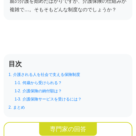
親の介護を始めたばかりですが、介護保険の仕組みが
リハビリ・介護
病気・感染症
複雑で…。そもそもどんな制度なのでしょうか？
予防
カテゴリー一覧
よくあるご質問
タグ一覧
お知らせ
はじめての介護
天気予報
目次
ケアポケとは
利用規約
料金プラン
プライバシーポリシー
1. 介護される人を社会で支える保険制度
脳トレ -頭の体操-
運営会社
1-1. 何歳から受けられる？
介護事業所検索
サイトマップ
1-2. 介護保険の納付額は？
ポケットレシピ
1-3. 介護保険サービスを受けるには？
掲載をご希望の方
2. まとめ
キャンペーン一覧
専門家の回答
SNSでケアポケの最新情報を配信中！