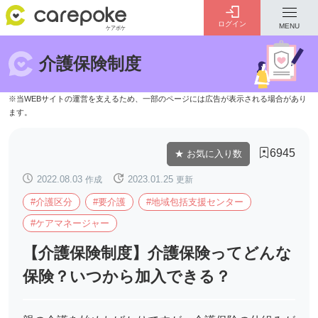
ログイン
MENU
介護保険制度
ログイン
会員登録
ID・パスワードをお忘れの方は
こちら
6945
★ お気に入り数
カテゴリー
全ての記事
2022.08.03
作成
2023.01.25
更新
#介護区分
#要介護
#地域包括支援センター
#ケアマネージャー
【介護保険制度】介護保険ってどんな
介護
お金のこと
病院・施設
介護保険制度
保険？いつから加入できる？