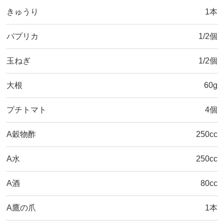
きゅうり
1本
パプリカ
1/2個
玉ねぎ
1/2個
大根
60g
プチトマト
4個
A穀物酢
250cc
A水
250cc
A酒
80cc
A鷹の爪
1本