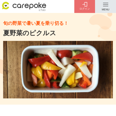
ログイン
MENU
旬の野菜で暑い夏を乗り切る！
ログイン
会員登録
夏野菜のピクルス
ID・パスワードをお忘れの方は
こちら
カテゴリー
全ての記事
介護
お金のこと
病院・施設
介護保険制度