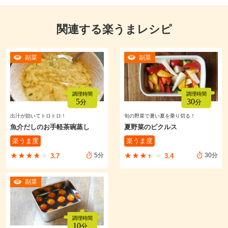
関連する楽うまレシピ
副菜
副菜
出汁が効いてトロトロ！
旬の野菜で暑い夏を乗り切る！
魚介だしのお手軽茶碗蒸し
夏野菜のピクルス
楽うま度
楽うま度
★★★★★
★★★★★
★★★★★
★★★★★
5分
30分
3.7
3.4
副菜