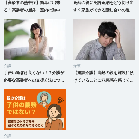
【高齢者の熱中症】簡単に出来
高齢の親に免許返納をどう切り出
る！高齢者の屋外・室内の熱中症
す？家族ができる話し合いの進め
対策
方
介護
介護
手伝い過ぎは良くない！？介護が
【施設介護】高齢の親を施設に預
必要な高齢者への支援方法につい
けていることに罪悪感を感じてし
て
まいます
介護