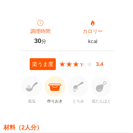
リハビリ・介護
病気・感染症
予防
調理時間
カロリー
カテゴリー一覧
よくあるご質問
30
分
kcal
タグ一覧
お知らせ
はじめての介護
天気予報
ケアポケとは
利用規約
★★★★★
★★★★★
楽うま度
3.4
料金プラン
プライバシーポリシー
脳トレ -頭の体操-
運営会社
介護事業所検索
サイトマップ
ポケットレシピ
掲載をご希望の方
低塩
作りおき
とろみ
低たんぱく
キャンペーン一覧
材料（2人分）
SNSでケアポケの最新情報を配信中！