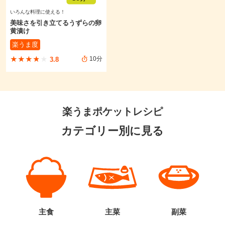
いろんな料理に使える！
美味さを引き立てるうずらの卵
黄漬け
楽うま度
★★★★★
★★★★★
10分
3.8
楽うまポケットレシピ
カテゴリー別に見る
主食
主菜
副菜