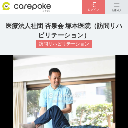
ログイン
MENU
医療法人社団 杏泉会 塚本医院（訪問リハ
ログイン
会員登録
ビリテーション）
ID・パスワードをお忘れの方は
こちら
訪問リハビリテーション
カテゴリー
全ての記事
介護
お金のこと
病院・施設
介護保険制度