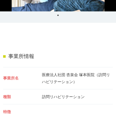
リハビリ・介護
病気・感染症
予防
カテゴリー一覧
よくあるご質問
タグ一覧
お知らせ
はじめての介護
天気予報
ケアポケとは
利用規約
事業所情報
料金プラン
プライバシーポリシー
脳トレ -頭の体操-
運営会社
医療法人社団 杏泉会 塚本医院（訪問リ
介護事業所検索
サイトマップ
事業所名
ハビリテーション）
ポケットレシピ
掲載をご希望の方
キャンペーン一覧
種類
訪問リハビリテーション
SNSでケアポケの最新情報を配信中！
特徴