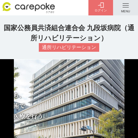
ログイン
MENU
国家公務員共済組合連合会 九段坂病院（通
ログイン
会員登録
所リハビリテーション）
ID・パスワードをお忘れの方は
こちら
通所リハビリテーション
カテゴリー
全ての記事
介護
お金のこと
病院・施設
介護保険制度