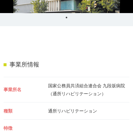
リハビリ・介護
病気・感染症
予防
カテゴリー一覧
よくあるご質問
タグ一覧
お知らせ
はじめての介護
天気予報
ケアポケとは
利用規約
事業所情報
料金プラン
プライバシーポリシー
脳トレ -頭の体操-
運営会社
国家公務員共済組合連合会 九段坂病院
介護事業所検索
サイトマップ
事業所名
（通所リハビリテーション）
ポケットレシピ
掲載をご希望の方
キャンペーン一覧
種類
通所リハビリテーション
SNSでケアポケの最新情報を配信中！
特徴