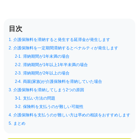
リハビリ・介護
病気・感染症
予防
目次
カテゴリー一覧
よくあるご質問
1. 介護保険料を滞納すると発生する延滞金が発生します
タグ一覧
お知らせ
2. 介護保険料を一定期間滞納するとペナルティが発生します
はじめての介護
天気予報
2-1. 滞納期間が1年未満の場合
ケアポケとは
利用規約
2-2. 滞納期間が1年以上1年半未満の場合
2-3. 滞納期間が2年以上の場合
料金プラン
プライバシーポリシー
2-4. 両親(家族)が介護保険料を滞納していた場合
脳トレ -頭の体操-
運営会社
3. 介護保険料を滞納してしまう2つの原因
介護事業所検索
サイトマップ
3-1. 支払い方法の問題
ポケットレシピ
掲載をご希望の方
3-2. 保険料を支払うのが難しい可能性
キャンペーン一覧
4. 介護保険料を支払うのが難しい方は早めの相談をおすすめします
5. まとめ
SNSでケアポケの最新情報を配信中！