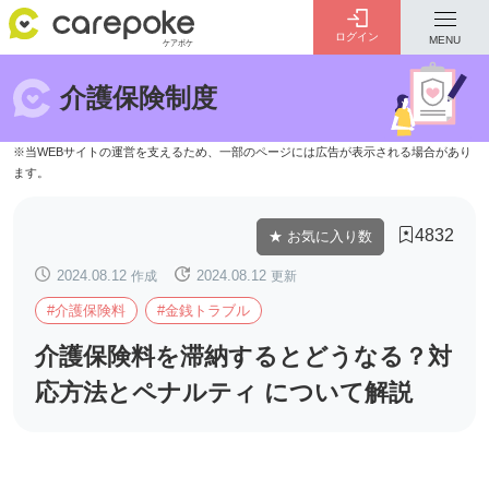
ログイン
MENU
介護保険制度
ログイン
会員登録
ID・パスワードをお忘れの方は
こちら
4832
★ お気に入り数
カテゴリー
全ての記事
2024.08.12
作成
2024.08.12
更新
#介護保険料
#金銭トラブル
介護保険料を滞納するとどうなる？対
応方法とペナルティ について解説
介護
お金のこと
病院・施設
介護保険制度