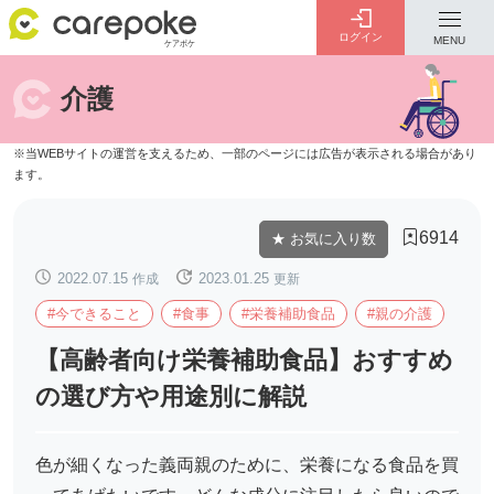
ログイン
MENU
介護
ログイン
会員登録
ID・パスワードをお忘れの方は
こちら
6914
★ お気に入り数
カテゴリー
全ての記事
2022.07.15
作成
2023.01.25
更新
#今できること
#食事
#栄養補助食品
#親の介護
【高齢者向け栄養補助食品】おすすめ
の選び方や用途別に解説
介護
お金のこと
病院・施設
介護保険制度
色が細くなった義両親のために、栄養になる食品を買