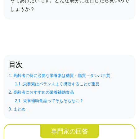
ってあげたいです。どんな成分に注目したら良いので
リハビリ・介護
病気・感染症
しょうか？
予防
カテゴリー一覧
よくあるご質問
タグ一覧
お知らせ
はじめての介護
天気予報
目次
ケアポケとは
利用規約
料金プラン
プライバシーポリシー
1. 高齢者に特に必要な栄養素は糖質・脂質・タンパク質
脳トレ -頭の体操-
運営会社
1-1. 栄養素はバランスよく摂取することが重要
介護事業所検索
サイトマップ
2. 高齢者におすすめの栄養補助食品
2-1. 栄養補助食品ってそもそもなに？
ポケットレシピ
掲載をご希望の方
3. まとめ
キャンペーン一覧
専門家の回答
SNSでケアポケの最新情報を配信中！