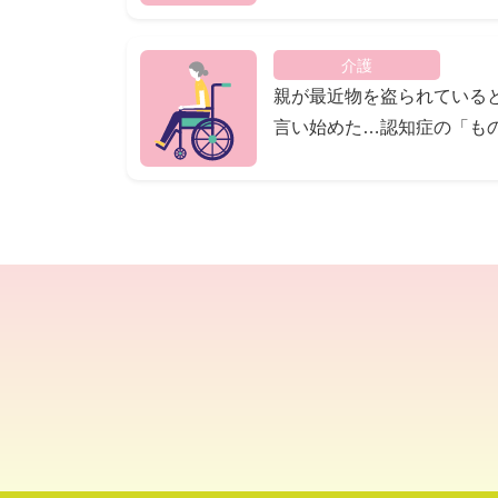
ません
介護
親が最近物を盗られている
言い始めた…認知症の「も
取られ妄想」症状について
底解説！