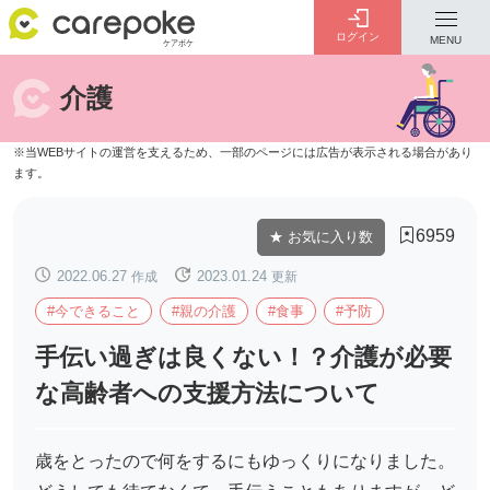
ログイン
MENU
介護
ログイン
会員登録
ID・パスワードをお忘れの方は
こちら
6959
★ お気に入り数
カテゴリー
全ての記事
2022.06.27
作成
2023.01.24
更新
#今できること
#親の介護
#食事
#予防
手伝い過ぎは良くない！？介護が必要
な高齢者への支援方法について
介護
お金のこと
病院・施設
介護保険制度
歳をとったので何をするにもゆっくりになりました。