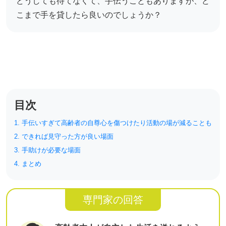
どうしても待てなくて、手伝うこともありますが、ど
リハビリ・介護
病気・感染症
こまで手を貸したら良いのでしょうか？
予防
カテゴリー一覧
よくあるご質問
タグ一覧
お知らせ
はじめての介護
天気予報
目次
ケアポケとは
利用規約
料金プラン
プライバシーポリシー
1. 手伝いすぎて高齢者の自尊心を傷つけたり活動の場が減ることも
脳トレ -頭の体操-
運営会社
2. できれば見守った方が良い場面
介護事業所検索
サイトマップ
3. 手助けが必要な場面
4. まとめ
ポケットレシピ
掲載をご希望の方
キャンペーン一覧
専門家の回答
SNSでケアポケの最新情報を配信中！