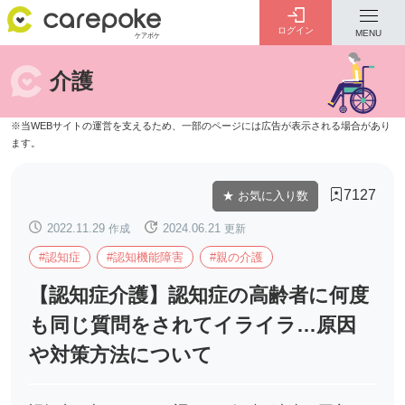
ログイン
MENU
介護
ログイン
会員登録
ID・パスワードをお忘れの方は
こちら
7127
★ お気に入り数
カテゴリー
全ての記事
2022.11.29
作成
2024.06.21
更新
#認知症
#認知機能障害
#親の介護
【認知症介護】認知症の高齢者に何度
も同じ質問をされてイライラ…原因
介護
お金のこと
病院・施設
介護保険制度
や対策方法について