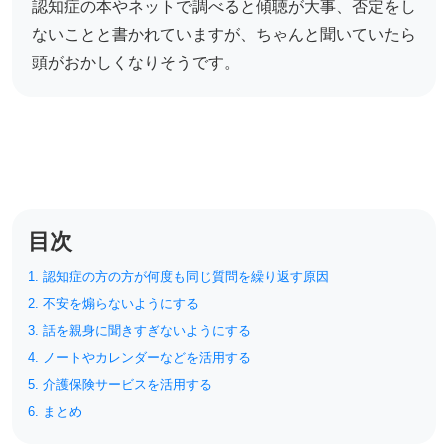
認知症の本やネットで調べると傾聴が大事、否定をし
リハビリ・介護
病気・感染症
ないことと書かれていますが、ちゃんと聞いていたら
予防
頭がおかしくなりそうです。
カテゴリー一覧
よくあるご質問
タグ一覧
お知らせ
はじめての介護
天気予報
ケアポケとは
利用規約
目次
料金プラン
プライバシーポリシー
脳トレ -頭の体操-
運営会社
1. 認知症の方の方が何度も同じ質問を繰り返す原因
介護事業所検索
サイトマップ
2. 不安を煽らないようにする
ポケットレシピ
掲載をご希望の方
3. 話を親身に聞きすぎないようにする
キャンペーン一覧
4. ノートやカレンダーなどを活用する
5. 介護保険サービスを活用する
6. まとめ
SNSでケアポケの最新情報を配信中！