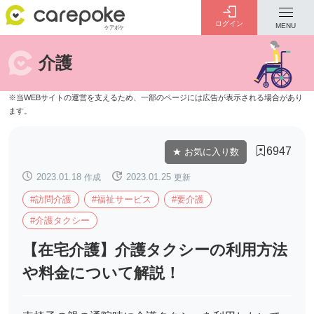
ログイン
MENU
介護
ログイン
会員登録
ID・パスワードをお忘れの方は
こちら
6947
★ お気に入り数
カテゴリー
全ての記事
2023.01.18
作成
2023.01.25
更新
#訪問介護
#福祉サービス
#要介護
#介護タクシー
【在宅介護】介護タクシーの利用方法
介護
お金のこと
病院・施設
介護保険制度
や料金について解説！