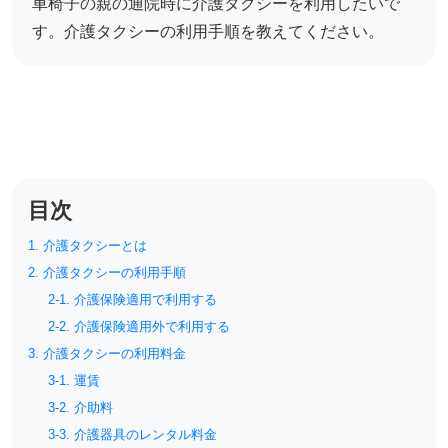
車椅子の親の通院時に介護タクシーを利用したいで
リハビリ・介護
病気・感染症
す。介護タクシーの利用手順を教えてください。
予防
カテゴリー一覧
よくあるご質問
タグ一覧
お知らせ
はじめての介護
天気予報
目次
ケアポケとは
利用規約
料金プラン
プライバシーポリシー
1. 介護タクシーとは
脳トレ -頭の体操-
運営会社
2. 介護タクシーの利用手順
介護事業所検索
サイトマップ
2-1. 介護保険適用で利用する
ポケットレシピ
2-2. 介護保険適用外で利用する
掲載をご希望の方
3. 介護タクシーの利用料金
キャンペーン一覧
3-1. 運賃
3-2. 介助料
SNSでケアポケの最新情報を配信中！
3-3. 介護器具のレンタル料金